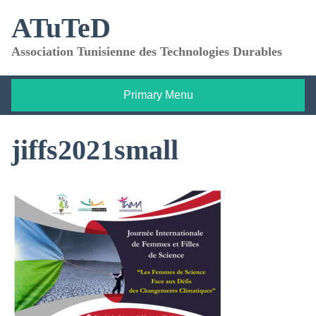
Skip
ATuTeD
to
content
Association Tunisienne des Technologies Durables
Primary Menu
jiffs2021small