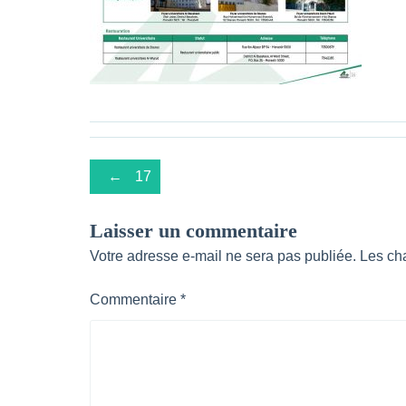
Post
←
17
navigation
Laisser un commentaire
Votre adresse e-mail ne sera pas publiée.
Les ch
Commentaire
*