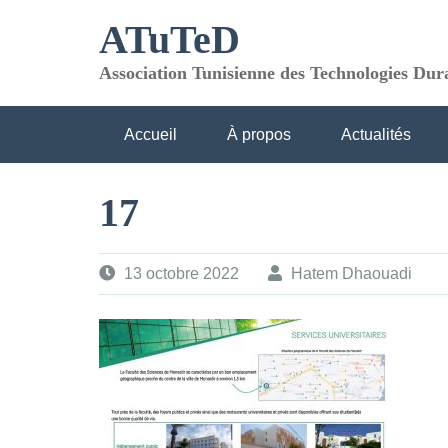
Skip
ATuTeD
to
content
Association Tunisienne des Technologies Dur
Accueil
À propos
Actualités
Contacts
17
13 octobre 2022
Hatem Dhaouadi