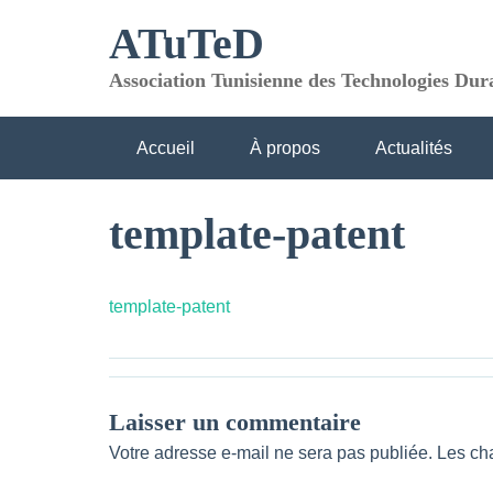
Skip
ATuTeD
to
content
Association Tunisienne des Technologies Dur
Accueil
À propos
Actualités
Contacts
template-patent
template-patent
Laisser un commentaire
Votre adresse e-mail ne sera pas publiée.
Les ch